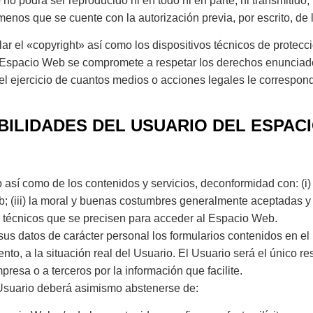
o podrá ser reproducido ni en todo ni en parte, ni transmitido,
enos que se cuente con la autorización previa, por escrito, de l
lar el «copyright» así como los dispositivos técnicos de prote
e Espacio Web se compromete a respetar los derechos enunciados
el ejercicio de cuantos medios o acciones legales le correspo
BILIDADES DEL USUARIO DEL ESPAC
sí como de los contenidos y servicios, deconformidad con: (i) l
(iii) la moral y buenas costumbres generalmente aceptadas y (i
 técnicos que se precisen para acceder al Espacio Web.
 sus datos de carácter personal los formularios contenidos en 
, a la situación real del Usuario. El Usuario será el único re
presa o a terceros por la información que facilite.
l Usuario deberá asimismo abstenerse de: