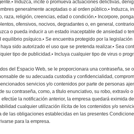
igente.• Induzca, incite o promueva actuaciones delictivas, denigr
stumbres generalmente aceptadas o al orden público.• Induzca, i
, raza, religión, creencias, edad o condición.• Incorpore, ponga
olentos, ofensivos, nocivos, degradantes o, en general, contrario
zca o pueda inducir a un estado inaceptable de ansiedad o temo
l equilibrio psíquico.• Se encuentra protegido por la legislación 
haya sido autorizado el uso que se pretenda realizar.• Sea contra
quier tipo de publicidad.• Incluya cualquier tipo de virus o pr
nidos del Espacio Web, se le proporcionara una contraseña, se 
ponsable de su adecuada custodia y confidencialidad, comprom
mencionados servicios y/o contenidos por parte de personas ajena
su contraseña, como, a título enunciativo, su robo, extravío o 
efectúe la notificación anterior, la empresa quedará eximida de
lidad cualquier utilización ilícita de los contenidos y/o servic
a de las obligaciones establecidas en las presentes Condicion
rivarse para la empresa.