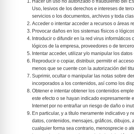
Hacer un uso no autorizado o fraudulento del Es
Uso, lesivos de los derechos e intereses de terce
servicios o los documentos, archivos y toda cl
Acceder o intentar acceder a recursos o áreas r
Provocar daños en los sistemas físicos o lógico
Introducir o difundir en la red virus informático
lógicos de la empresa, proveedores o de tercero
Intentar acceder, utilizar y/o manipular los dato
Reproducir o copiar, distribuir, permitir el acc
menos que se cuente con la autorización del titu
Suprimir, ocultar o manipular las notas sobre de
incorporados a los contenidos, así como los di
Obtener e intentar obtener los contenidos emple
este efecto o se hayan indicado expresamente e
Internet por no entrañar un riesgo de daño o inu
En particular, y a título meramente indicativo y 
datos, contenidos, mensajes, gráficos, dibujos, 
cualquier forma sea contrario, menosprecie o at