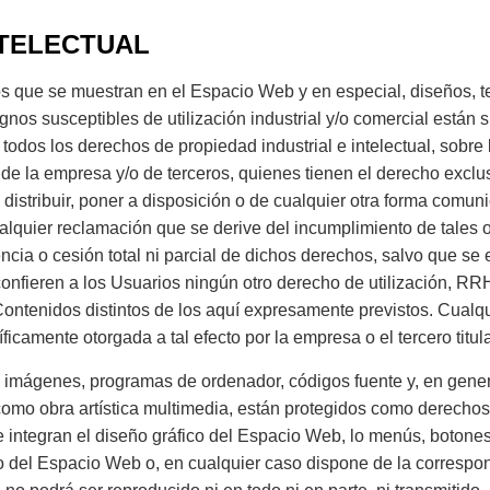
NTELECTUAL
s que se muestran en el Espacio Web y en especial, diseños, te
nos susceptibles de utilización industrial y/o comercial están 
 todos los derechos de propiedad industrial e intelectual, sobre
e la empresa y/o de terceros, quienes tienen el derecho exclusi
 distribuir, poner a disposición o de cualquier otra forma comun
quier reclamación que se derive del incumplimiento de tales o
encia o cesión total ni parcial de dichos derechos, salvo que se
ieren a los Usuarios ningún otro derecho de utilización, RRHH,
ntenidos distintos de los aquí expresamente previstos. Cualqu
ficamente otorgada a tal efecto por la empresa o el tercero titu
s, imágenes, programas de ordenador, códigos fuente y, en genera
como obra artística multimedia, están protegidos como derechos 
ue integran el diseño gráfico del Espacio Web, lo menús, botone
do del Espacio Web o, en cualquier caso dispone de la correspon