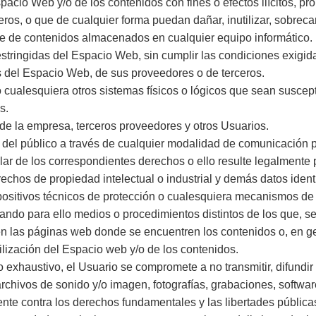
pacio Web y/o de los contenidos con fines o efectos ilícitos, 
ros, o que de cualquier forma puedan dañar, inutilizar, sobrecarg
ase de contenidos almacenados en cualquier equipo informático.
estringidas del Espacio Web, sin cumplir las condiciones exigid
s del Espacio Web, de sus proveedores o de terceros.
s o cualesquiera otros sistemas físicos o lógicos que sean susce
s.
s de la empresa, terceros proveedores y otros Usuarios.
eso del público a través de cualquier modalidad de comunicación p
lar de los correspondientes derechos o ello resulte legalmente 
rechos de propiedad intelectual o industrial y demás datos ident
spositivos técnicos de protección o cualesquiera mecanismos de
ando para ello medios o procedimientos distintos de los que, s
n las páginas web donde se encuentren los contenidos o, en g
tilización del Espacio web y/o de los contenidos.
no exhaustivo, el Usuario se compromete a no transmitir, difundi
archivos de sonido y/o imagen, fotografías, grabaciones, softwar
ente contra los derechos fundamentales y las libertades públic